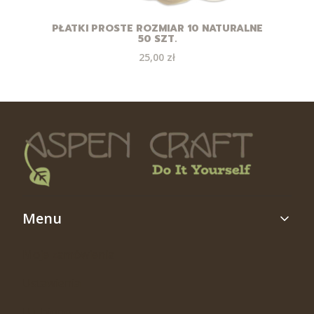
PŁATKI PROSTE ROZMIAR 10 NATURALNE
50 SZT.
Cena
25,00 zł
Linki w stopce
Menu
Moje zamówienia
Ustawienia
Ulubione