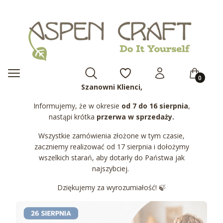
Produkty 
Otwórz wyszukiwarkę
Menu
Szukaj
Ulubione
Zaloguj się
Koszyk
Szanowni Klienci,
Informujemy, że w okresie
od 7 do 16 sierpnia
,
nastąpi krótka
przerwa w sprzedaży.
Wszystkie zamówienia złożone w tym czasie,
zaczniemy realizować od 17 sierpnia i dołożymy
wszelkich starań, aby dotarły do Państwa jak
najszybciej.
Dziękujemy za wyrozumiałość! 🍃