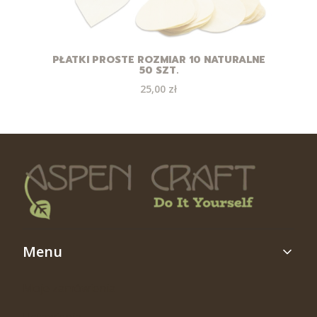
PŁATKI PROSTE ROZMIAR 10 NATURALNE
50 SZT.
Cena
25,00 zł
Linki w stopce
Menu
Moje zamówienia