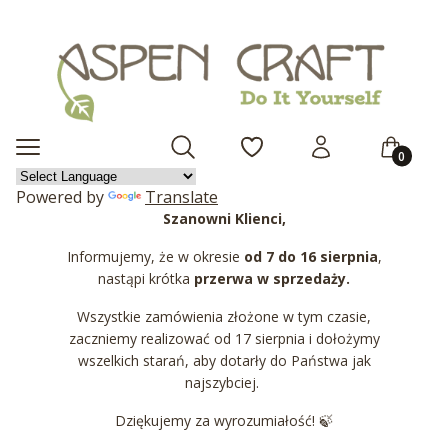
Produkty 
Otwórz wyszukiwarkę
Menu
Szukaj
Ulubione
Zaloguj się
Koszyk
Powered by
Translate
Szanowni Klienci,
Informujemy, że w okresie
od 7 do 16 sierpnia
,
nastąpi krótka
przerwa w sprzedaży.
Wszystkie zamówienia złożone w tym czasie,
zaczniemy realizować od 17 sierpnia i dołożymy
wszelkich starań, aby dotarły do Państwa jak
najszybciej.
Dziękujemy za wyrozumiałość! 🍃