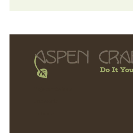
Linki w stopc
Moje zamówienia
Ustawienia
Ulubione