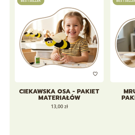
BESTSELLER
BESTSELLE
CIEKAWSKA OSA - PAKIET
MR
MATERIAŁÓW
PAK
Cena
13,00 zł