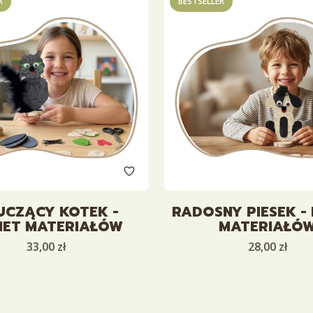
R
BESTSELLER
UCZĄCY KOTEK -
RADOSNY PIESEK -
IET MATERIAŁÓW
MATERIAŁÓ
Cena
Cena
33,00 zł
28,00 zł