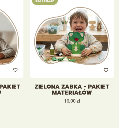
BESTSELLER
 PAKIET
ZIELONA ŻABKA - PAKIET
W
MATERIAŁÓW
Cena
16,00 zł