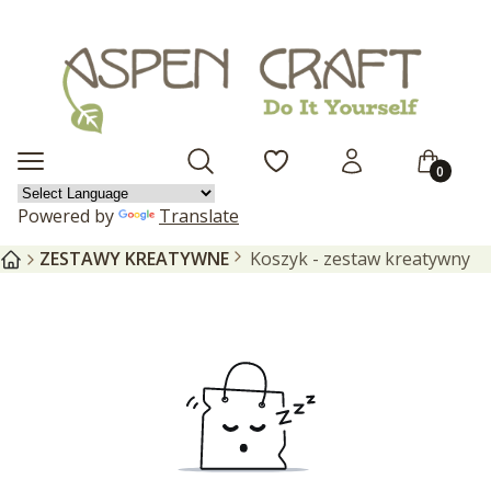
Produkty 
Otwórz wyszukiwarkę
Menu
Szukaj
Ulubione
Zaloguj się
Koszyk
Powered by
Translate
ZESTAWY KREATYWNE
Koszyk - zestaw kreatywny