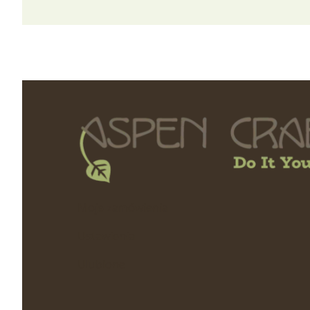
Linki w stopc
Moje zamówienia
Ustawienia
Ulubione