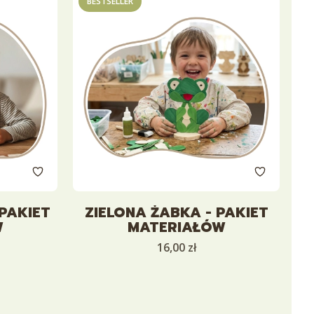
BESTSELLER
 PAKIET
ZIELONA ŻABKA - PAKIET
W
MATERIAŁÓW
Cena
16,00 zł