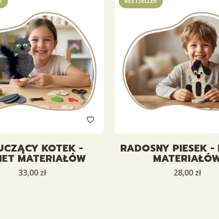
R
BESTSELLER
UCZĄCY KOTEK -
RADOSNY PIESEK -
IET MATERIAŁÓW
MATERIAŁÓ
Cena
Cena
33,00 zł
28,00 zł