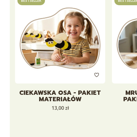
BESTSELLER
BESTSELLE
CIEKAWSKA OSA - PAKIET
MR
MATERIAŁÓW
PAK
Cena
13,00 zł